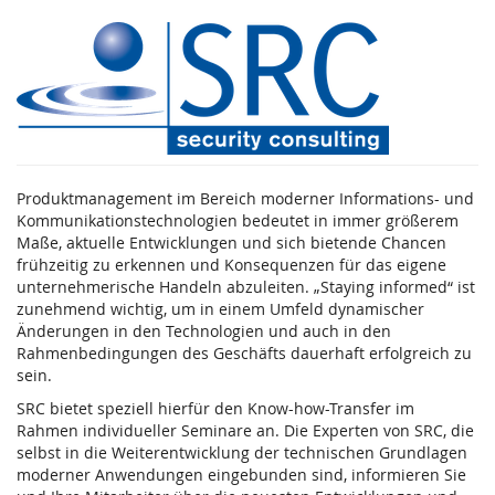
Zum
SRC
Haupt-
Inhalt
Security
springen
Research
&
Produktmanagement im Bereich moderner Informations- und
Consulting
Kommunikationstechnologien bedeutet in immer größerem
Maße, aktuelle Entwicklungen und sich bietende Chancen
GmbH
frühzeitig zu erkennen und Konsequenzen für das eigene
unternehmerische Handeln abzuleiten. „Staying informed“ ist
zunehmend wichtig, um in einem Umfeld dynamischer
Änderungen in den Technologien und auch in den
Rahmenbedingungen des Geschäfts dauerhaft erfolgreich zu
sein.
SRC bietet speziell hierfür den Know-how-Transfer im
Rahmen individueller Seminare an. Die Experten von SRC, die
selbst in die Weiterentwicklung der technischen Grundlagen
moderner Anwendungen eingebunden sind, informieren Sie